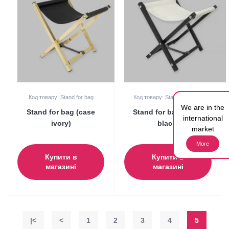
Код товару: Stand for bag
Код товару: Stand for bag b
We are in the
Stand for bag (case
Stand for bag (body
international
ivory)
black)
market
More
Купити в
Купити в
магазині
магазині
|<
<
1
2
3
4
5