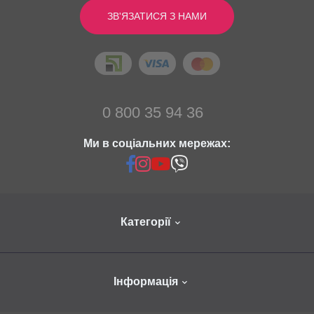
Color:
White
середній рейтинг товара
ЗВ'ЯЗАТИСЯ З НАМИ
Dimensions (cm):
18х29х7,6
Engine revolutions (in min.):
4000
Написати відгук
Noise level (dB):
59
Вес изделия (кг):
1,2
0
0
0 800 35 94 36
0
Ми в соціальних мережах:
0
0
Категорії
Questions and answers
About Us
Інформація
Catalog