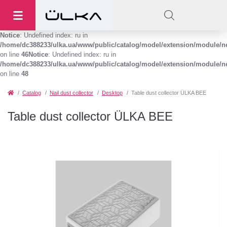
Notice
: Undefined index: ru in
/home/dc388233/ulka.ua/www/public/catalog/model/extension/module/
on line
46
Notice
: Undefined index: ru in
/home/dc388233/ulka.ua/www/public/catalog/model/extension/module/
on line
48
Catalog
Nail dust collector
Desktop
Table dust collector ÜLKA BEE
Table dust collector ÜLKA BEE