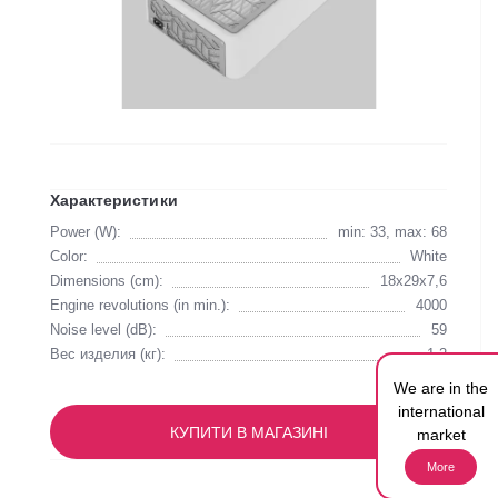
Характеристики
Power (W):
min: 33, max: 68
Color:
White
Dimensions (cm):
18х29х7,6
Engine revolutions (in min.):
4000
Noise level (dB):
59
Вес изделия (кг):
1,2
We are in the
international
КУПИТИ В МАГАЗИНІ
market
More