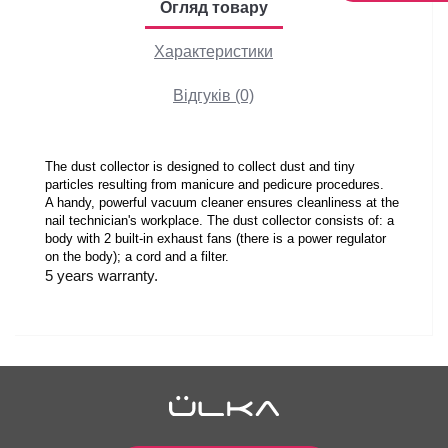
Огляд товару
Характеристики
Відгуків (0)
The dust collector is designed to collect dust and tiny 
particles resulting from manicure and pedicure procedures.
A handy, powerful vacuum cleaner ensures cleanliness at the 
nail technician's workplace. The dust collector consists of: a 
body with 2 built-in exhaust fans (there is a power regulator 
on the body); a cord and a filter. 
5 years warranty. 
Відгуків
0
0
/ 5
Power (W):
min: 33, max: 68