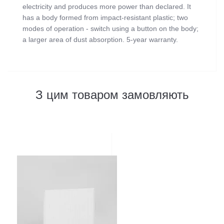
electricity and produces more power than declared. It
has a body formed from impact-resistant plastic; two
modes of operation - switch using a button on the body;
a larger area of dust absorption. 5-year warranty.
Відгуків
3
З цим товаром замовляють
5
/ 5
Power (W):
min: 52, max: 90
Color:
Black
середній рейтинг товара
Dimensions (cm):
26.5х24.5х11
Engine revolutions (in min.):
2530
Написати відгук
Noise level (dB):
55
Вес изделия (кг):
2.15
3
0
0