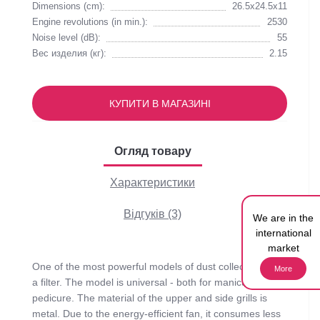
Dimensions (cm):
26.5х24.5х11
Engine revolutions (in min.):
2530
Noise level (dB):
55
Вес изделия (кг):
2.15
КУПИТИ В МАГАЗИНІ
Огляд товару
Характеристики
Відгуків (3)
We are in the
international
market
One of the most powerful models of dust collectors with
More
a filter. The model is universal - both for manicure and
pedicure. The material of the upper and side grills is
metal. Due to the energy-efficient fan, it consumes less