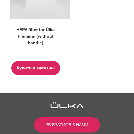
0
0
HEPA filter for Ülka
Premium (without
handle)
Анна
23.05.2023
Купити в магазині
Моя оцінка:
Дуже сподобалася витяжка , покупкою задоволена.
Рекомендую. Окремо вдячна за подарунки
ЗВ'ЯЗАТИСЯ З НАМИ