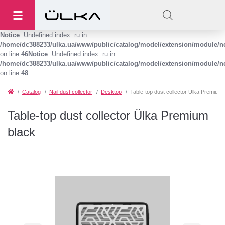
Notice
: Undefined index: ru in
/home/dc388233/ulka.ua/www/public/catalog/model/extension/module/
on line
46
Notice
: Undefined index: ru in
/home/dc388233/ulka.ua/www/public/catalog/model/extension/module/
on line
48
Catalog
Nail dust collector
Desktop
Table-top dust collector Ülka Premium 
Table-top dust collector Ülka Premium
black